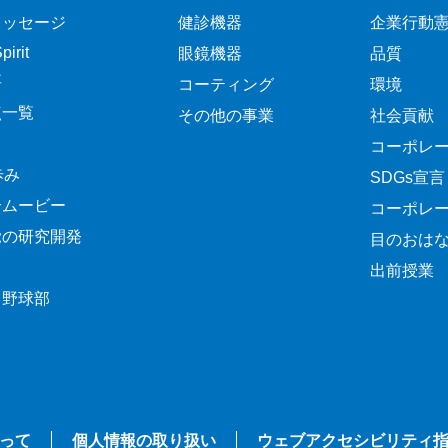
メッセージ
健診機器
企業行動
irit
眼鏡機器
品質
要
コーティング
環境
点一覧
その他の事業
社会貢献
コーポレ
歩み
SDGs宣言
介ムービー
コーポレ
覚の研究開発
目のおは
出前授業
ク野球部
って
個人情報の取り扱い
ウェブアクセシビリティ