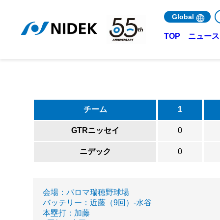
Global
ニュース 
TOP
チーム
1
GTRニッセイ
0
ニデック
0
会場：パロマ瑞穂野球場
バッテリー：近藤（9回）-水谷
本塁打：加藤