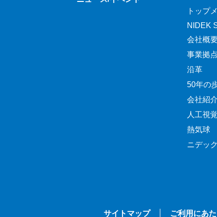
トップ
NIDEK Sp
会社概
事業拠
沿革
50年の
会社紹
人工視
熱気球
ニデッ
サイトマップ
ご利用にあた