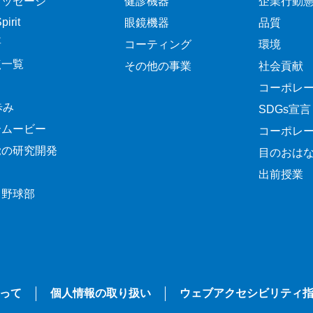
メッセージ
健診機器
企業行動
irit
眼鏡機器
品質
要
コーティング
環境
点一覧
その他の事業
社会貢献
コーポレ
歩み
SDGs宣言
介ムービー
コーポレ
覚の研究開発
目のおは
出前授業
ク野球部
って
個人情報の取り扱い
ウェブアクセシビリティ