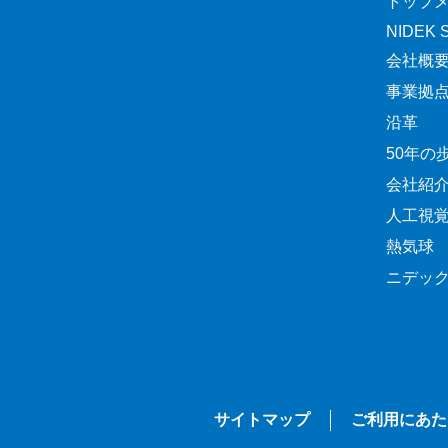
トップ
NIDEK Sp
会社概
事業拠
沿革
50年の
会社紹
人工視
熱気球
ニデッ
サイトマップ
ご利用にあた