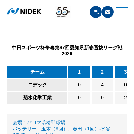
中日スポーツ杯争奪第67回愛知県新春選抜リーグ戦
2026
チーム
1
2
3
ニデック
0
4
0
菊水化学工業
0
0
2
会場：パロマ瑞穂野球場
バッテリー：玉木（8回）、春田（1回）-水谷