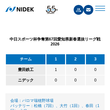
中日スポーツ杯争奪第67回愛知県新春選抜リーグ戦
2026
チーム
1
2
3
豊田鉄工
1
0
0
ニデック
0
0
0
会場：パロマ瑞穂野球場
バッテリー：松橋（7回）、大竹（1回）、春田（1