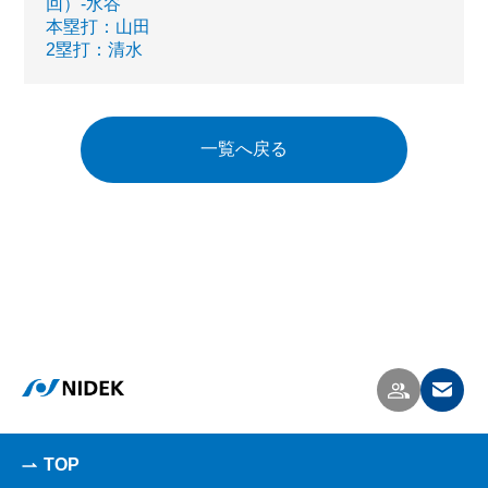
回）-水谷
本塁打：山田
2塁打：清水
一覧へ戻る
TOP