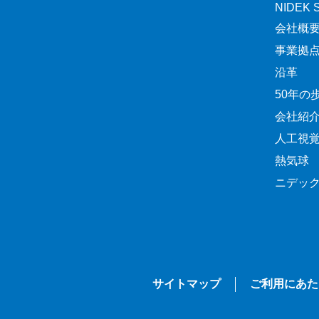
NIDEK Sp
会社概
事業拠
沿革
50年の
会社紹
人工視
熱気球
ニデッ
サイトマップ
ご利用にあた