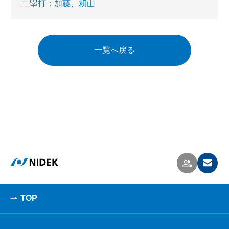
二塁打：加藤、籾山
一覧へ戻る
TOP