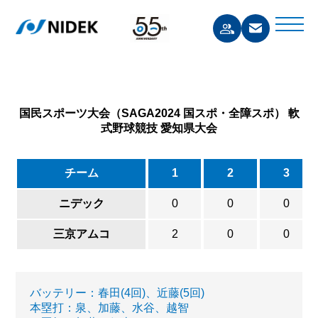
国民スポーツ大会（SAGA2024 国スポ・全障スポ） 軟
式野球競技 愛知県大会
チーム
1
2
3
ニデック
0
0
0
三京アムコ
2
0
0
バッテリー：春田(4回)、近藤(5回)
本塁打：泉、加藤、水谷、越智