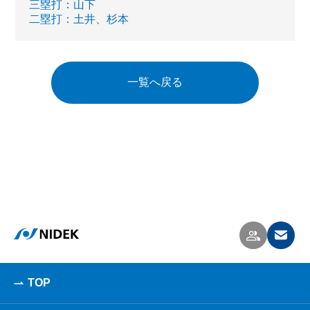
三塁打：山下
二塁打：土井、杉本
一覧へ戻る
TOP