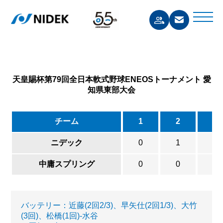
天皇賜杯第79回全日本軟式野球ENEOSトーナメント 愛
知県東部大会
チーム
1
2
3
ニデック
0
1
4
中庸スプリング
0
0
0
バッテリー：近藤(2回2/3)、早矢仕(2回1/3)、大竹
(3回)、松橋(1回)-水谷