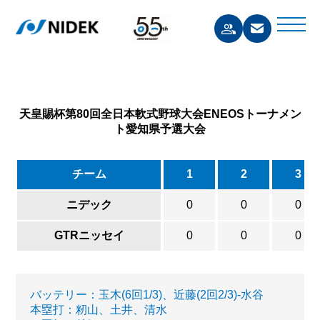
天皇賜杯第80回全日本軟式野球大会ENEOSトーナメン
ト愛知県予選大会
チーム
1
2
3
ニデック
0
0
0
GTRニッセイ
0
0
0
バッテリー：玉木(6回1/3)、近藤(2回2/3)-水谷
本塁打：籾山、土井、清水