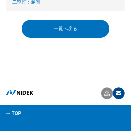
二塁打：越智
一覧へ戻る
TOP