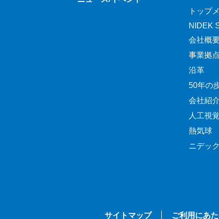
トップ
NIDEK Sp
会社概
事業拠
沿革
50年の
会社紹
人工視
熱気球
ニデッ
サイトマップ
ご利用にあた