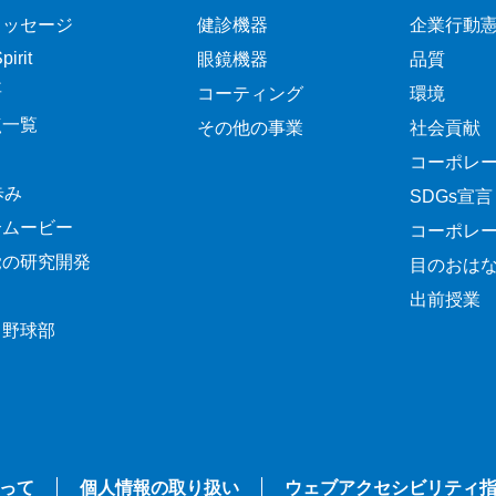
メッセージ
健診機器
企業行動
irit
眼鏡機器
品質
要
コーティング
環境
点一覧
その他の事業
社会貢献
コーポレ
歩み
SDGs宣言
介ムービー
コーポレ
覚の研究開発
目のおは
出前授業
ク野球部
って
個人情報の取り扱い
ウェブアクセシビリティ