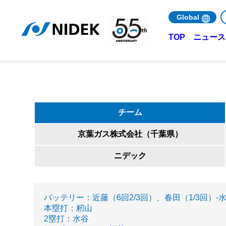
Global
ニュース 
TOP
チーム
京葉ガス株式会社（千葉県）
ニデック
バッテリー：近藤（6回2/3回）、春田（1/3回）-
本塁打：籾山
2塁打：水谷