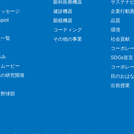
報
眼科医療機器
サステナ
メッセージ
健診機器
企業行動
irit
眼鏡機器
品質
要
コーティング
環境
点一覧
その他の事業
社会貢献
コーポレ
歩み
SDGs宣言
介ムービー
コーポレ
覚の研究開発
目のおは
出前授業
ク野球部