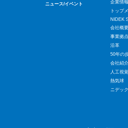
企業情
ニュース/イベント
トップ
NIDEK Sp
会社概
事業拠
沿革
50年の
会社紹
人工視
熱気球
ニデッ