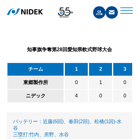
知事旗争奪第28回愛知県軟式野球大会
チーム
1
2
3
東郷製作所
0
1
0
ニデック
4
0
0
バッテリー：近藤(6回)、春田(2回)、松橋(1回)-水
谷
三塁打:竹内、房野、水谷