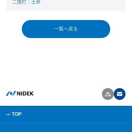
二塁打：土井
一覧へ戻る
TOP