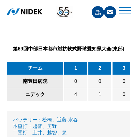
第69回中部日本都市対抗軟式野球愛知県大会(東部)
チーム
1
2
3
南豊田病院
0
0
0
ニデック
4
1
0
バッテリー：松橋、近藤-水谷
本塁打：越智、房野
二塁打：土井、越智、泉