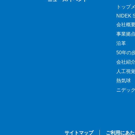
トップ
NIDEK Sp
会社概
事業拠
沿革
50年の
会社紹
人工視
熱気球
ニデッ
サイトマップ
ご利用にあた