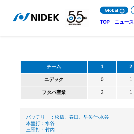
Global
ニュース 
TOP
チーム
1
2
ニデック
0
1
フタバ産業
2
1
バッテリー：松橋、春田、早矢仕-水谷
本塁打：水谷
三塁打：竹内