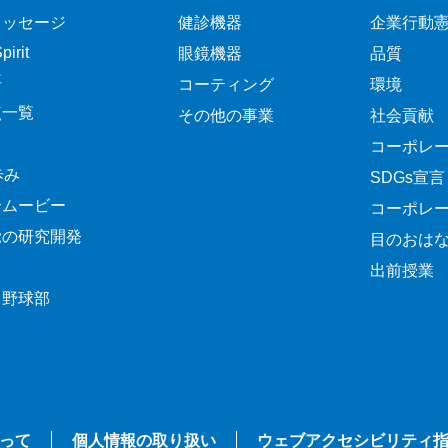
メッセージ
健診機器
企業行動
irit
眼鏡機器
品質
要
コーティング
環境
点一覧
その他の事業
社会貢献
コーポレ
歩み
SDGs宣言
介ムービー
コーポレ
覚の研究開発
目のおは
出前授業
ク野球部
って
個人情報の取り扱い
ウェブアクセシビリティ