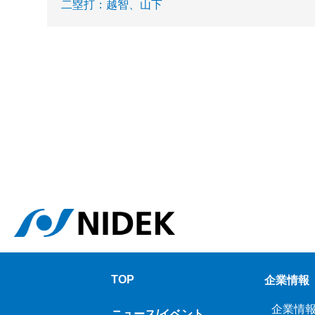
二塁打：越智、山下
TOP
企業情報
企業情
ニュース/イベント