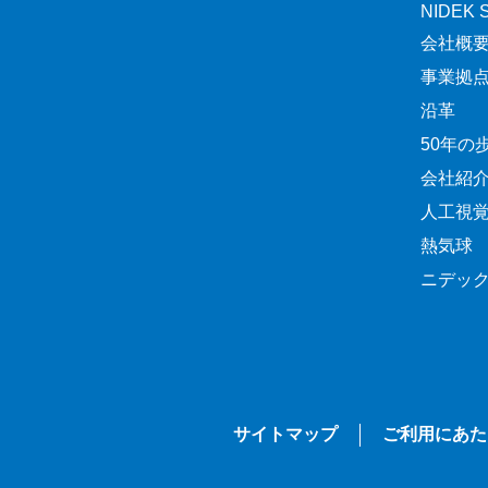
NIDEK Sp
会社概
事業拠
沿革
50年の
会社紹
人工視
熱気球
ニデッ
サイトマップ
ご利用にあた