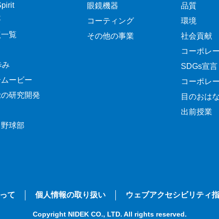
irit
眼鏡機器
品質
要
コーティング
環境
点一覧
その他の事業
社会貢献
コーポレ
歩み
SDGs宣言
介ムービー
コーポレ
覚の研究開発
目のおは
出前授業
ク野球部
って
個人情報の取り扱い
ウェブアクセシビリティ
Copyright NIDEK CO., LTD. All rights reserved.