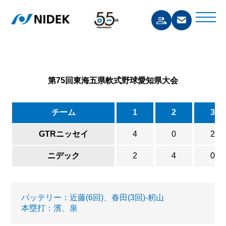
第75回東海五県軟式野球愛知県大会
チーム
1
2
3
GTRニッセイ
4
0
2
ニデック
2
4
0
バッテリー：近藤(6回)、春田(3回)-籾山
本塁打：濱、泉