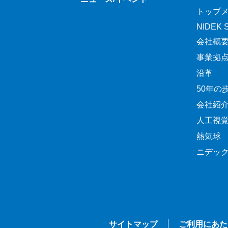
トップ
NIDEK Sp
会社概
事業拠
沿革
50年の
会社紹
人工視
熱気球
ニデッ
サイトマップ
ご利用にあた