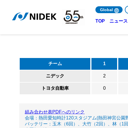
Global
ニュース 
TOP
チーム
1
ニデック
2
トヨタ自動車
0
組み合わせ表PDFへのリンク
会場：熱田愛知時計120スタジアム(熱田神宮公園
バッテリー：玉木（6回）、大竹（2回）、林（1回