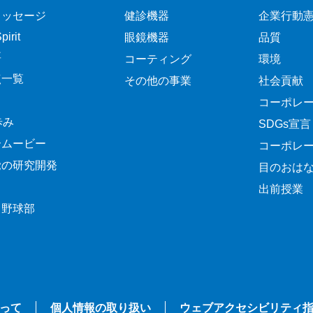
メッセージ
健診機器
企業行動
irit
眼鏡機器
品質
要
コーティング
環境
点一覧
その他の事業
社会貢献
コーポレ
歩み
SDGs宣言
介ムービー
コーポレ
覚の研究開発
目のおは
出前授業
ク野球部
って
個人情報の取り扱い
ウェブアクセシビリティ