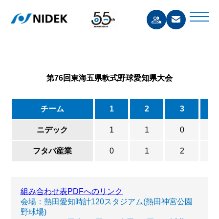
第76回東海五県軟式野球愛知県大会
チーム
1
2
3
ニデック
1
1
0
フタバ産業
0
1
2
組み合わせ表PDFへのリンク
会場：熱田愛知時計120スタジアム(熱田神宮公園
野球場)