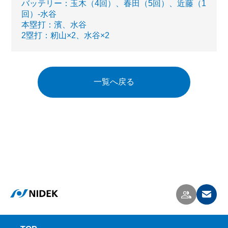
バッテリー：玉木（4回）、春田（5回）、近藤（1
回）-水谷
本塁打：濱、水谷
2塁打：籾山×2、水谷×2
一覧へ戻る