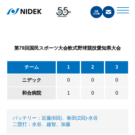
第79回国民スポーツ大会軟式野球競技愛知県大会
チーム
1
2
3
ニデック
0
0
0
和合病院
1
0
0
バッテリー：近藤(6回)、春田(2回)-水谷
二塁打：水谷、越智、加藤