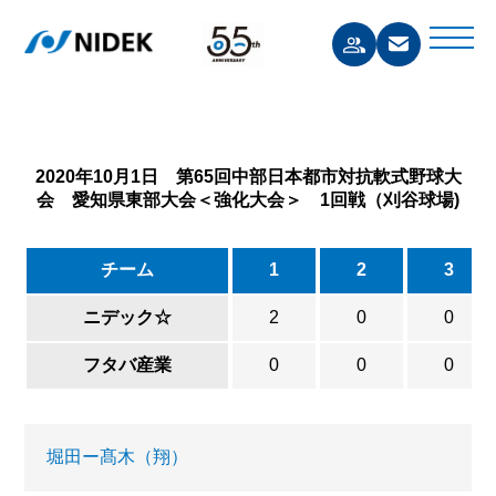
2020年10月1日 第65回中部日本都市対抗軟式野球大
会 愛知県東部大会＜強化大会＞ 1回戦（刈谷球場)
チーム
1
2
3
ニデック☆
2
0
0
フタバ産業
0
0
0
堀田ー髙木（翔）