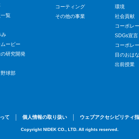
要
コーティング
環境
点一覧
その他の事業
社会貢献
コーポレ
歩み
SDGs宣言
介ムービー
コーポレ
覚の研究開発
目のおは
出前授業
ク野球部
って
個人情報の取り扱い
ウェブアクセシビリティ
Copyright NIDEK CO., LTD. All rights reserved.