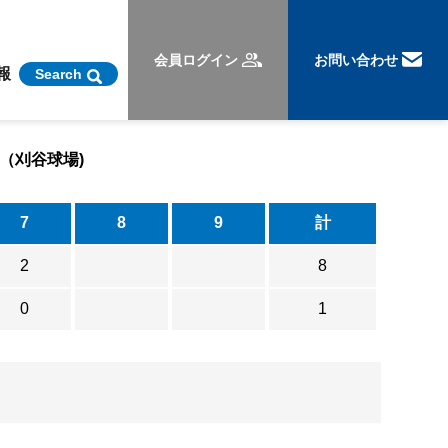
会員ログイン
お問い合わせ
報
Search
戦（刈谷球場)
7
8
9
計
2
8
0
1