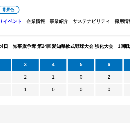
背景色
/ イベント
企業情報
事業紹介
サステナビリティ
採用情
月24日 知事旗争奪 第24回愛知県軟式野球大会 強化大会 1回
3
4
5
6
2
1
0
2
1
0
0
0