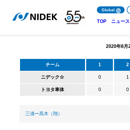
Global
ニュース 
TOP
2020年8
チーム
1
2
ニデック☆
0
1
トヨタ車体
0
0
三浦ー髙木（翔）