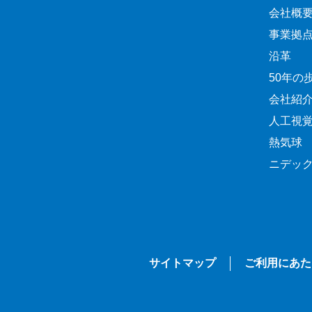
会社概
事業拠
沿革
50年の
会社紹
人工視
熱気球
ニデッ
サイトマップ
ご利用にあた