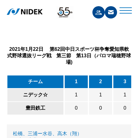
2021年1月22日 第62回中日スポーツ杯争奪愛知県軟
式野球選抜リーグ戦 第三節 第13日（パロマ瑞穂野球
場)
チーム
1
2
3
ニデック☆
1
1
1
豊田鉄工
0
0
0
松橋、三浦ー水谷、高木（翔）