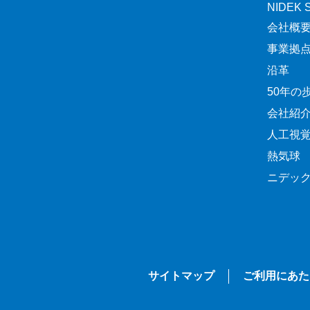
NIDEK Sp
会社概
事業拠
沿革
50年の
会社紹
人工視
熱気球
ニデッ
サイトマップ
ご利用にあた