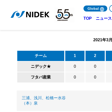
Global
ニュース 
TOP
2021年
チーム
1
2
ニデック★
0
0
フタバ産業
0
0
三浦、浅川、松橋ー水谷
（本）泉