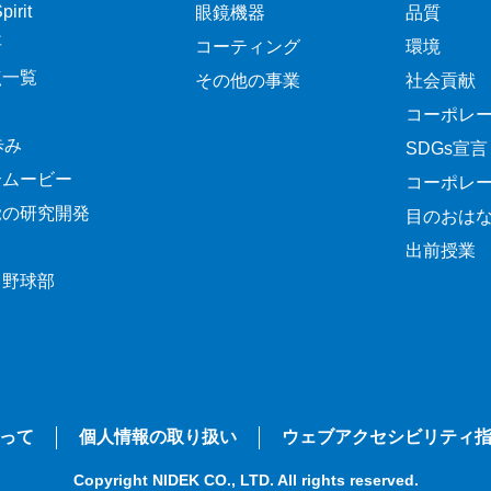
irit
眼鏡機器
品質
要
コーティング
環境
点一覧
その他の事業
社会貢献
コーポレ
歩み
SDGs宣言
介ムービー
コーポレ
覚の研究開発
目のおは
出前授業
ク野球部
って
個人情報の取り扱い
ウェブアクセシビリティ
Copyright NIDEK CO., LTD. All rights reserved.