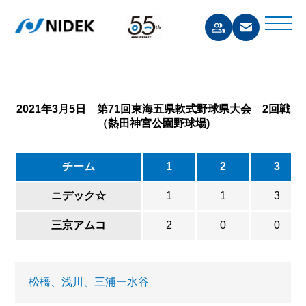
2021年3月5日 第71回東海五県軟式野球県大会 2回戦
（熱田神宮公園野球場)
チーム
1
2
3
ニデック☆
1
1
3
三京アムコ
2
0
0
松橋、浅川、三浦ー水谷