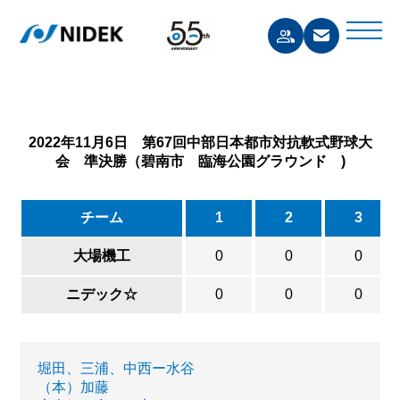
2022年11月6日 第67回中部日本都市対抗軟式野球大
会 準決勝（碧南市 臨海公園グラウンド )
チーム
1
2
3
大場機工
0
0
0
ニデック☆
0
0
0
堀田、三浦、中西ー水谷
（本）加藤