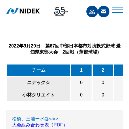
2022年9月29日 第67回中部日本都市対抗軟式野球 愛
知県東部大会 2回戦（蒲郡球場)
チーム
1
2
3
ニデック☆
0
0
0
小林クリエイト
0
0
0
松橋、三浦ー水谷<br>
大会組み合わせ表（PDF）