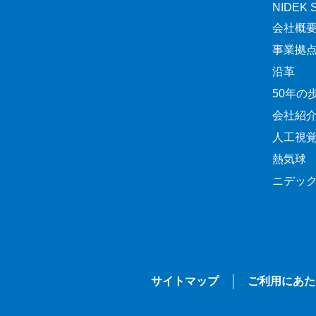
NIDEK Sp
会社概
事業拠
沿革
50年の
会社紹
人工視
熱気球
ニデッ
サイトマップ
ご利用にあた