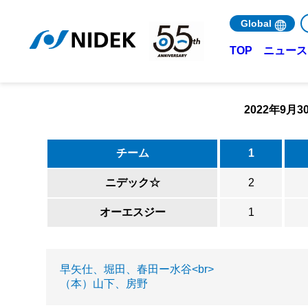
Global
ニュース 
TOP
2022年9
チーム
1
ニデック☆
2
オーエスジー
1
早矢仕、堀田、春田ー水谷<br>
（本）山下、房野