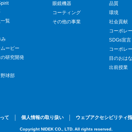
irit
眼鏡機器
品質
要
コーティング
環境
点一覧
その他の事業
社会貢献
コーポレ
歩み
SDGs宣言
介ムービー
コーポレ
覚の研究開発
目のおは
出前授業
ク野球部
って
個人情報の取り扱い
ウェブアクセシビリティ
Copyright NIDEK CO., LTD. All rights reserved.