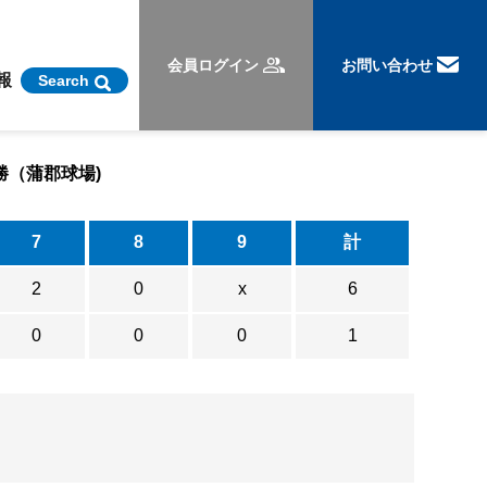
会員ログイン
お問い合わせ
報
Search
勝（蒲郡球場)
7
8
9
計
2
0
x
6
0
0
0
1