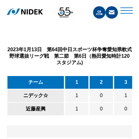
2023年1月13日 第64回中日スポーツ杯争奪愛知県軟式
野球選抜リーグ戦 第二節 第6日（熱田愛知時計120
スタジアム)
チーム
1
2
3
ニデック☆
1
0
1
近藤産興
1
0
0