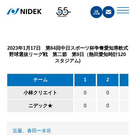
2023年1月17日 第64回中日スポーツ杯争奪愛知県軟式
野球選抜リーグ戦 第二節 第9日（熱田愛知時計120
スタジアム)
チーム
1
2
3
小林クリエイト
0
0
0
ニデック★
0
0
0
近藤、春田ー水谷