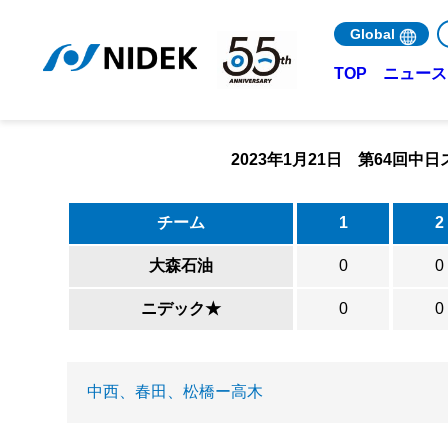
Global
ニュース 
TOP
2023年1月21日 第64回
チーム
1
2
大森石油
0
0
ニデック★
0
0
中西、春田、松橋ー高木