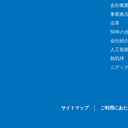
会社概
事業拠
沿革
50年の
会社紹
人工視
熱気球
ニデッ
サイトマップ
ご利用にあた