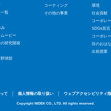
要
コーティング
環境
点一覧
その他の事業
社会貢献
コーポレ
歩み
SDGs宣言
介ムービー
コーポレ
覚の研究開発
目のおは
出前授業
ク野球部
って
個人情報の取り扱い
ウェブアクセシビリティ
Copyright NIDEK CO., LTD. All rights reserved.