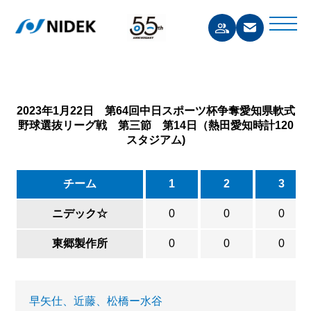
2023年1月22日 第64回中日スポーツ杯争奪愛知県軟式
野球選抜リーグ戦 第三節 第14日（熱田愛知時計120
スタジアム)
チーム
1
2
3
ニデック☆
0
0
0
東郷製作所
0
0
0
早矢仕、近藤、松橋ー水谷