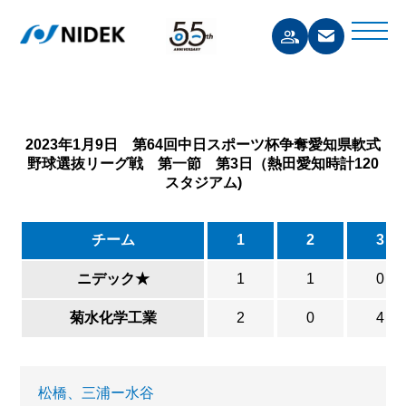
2023年1月9日 第64回中日スポーツ杯争奪愛知県軟式
野球選抜リーグ戦 第一節 第3日（熱田愛知時計120
スタジアム)
チーム
1
2
3
ニデック★
1
1
0
菊水化学工業
2
0
4
松橋、三浦ー水谷