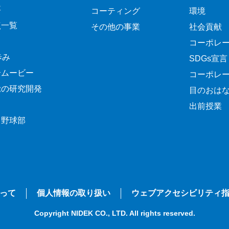
要
コーティング
環境
点一覧
その他の事業
社会貢献
コーポレ
歩み
SDGs宣言
介ムービー
コーポレ
覚の研究開発
目のおは
出前授業
ク野球部
って
個人情報の取り扱い
ウェブアクセシビリティ
Copyright NIDEK CO., LTD. All rights reserved.