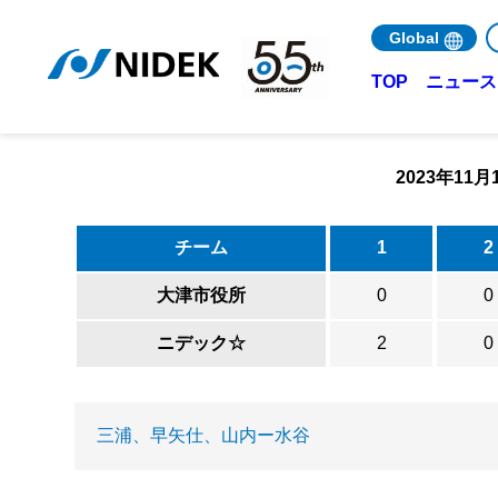
Global
ニュース 
TOP
2023年1
チーム
1
2
大津市役所
0
0
ニデック☆
2
0
三浦、早矢仕、山内ー水谷