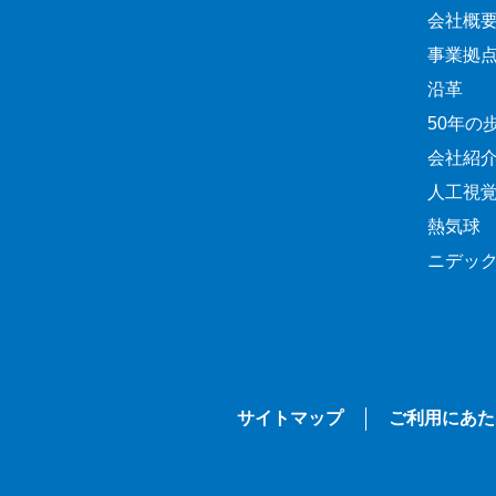
会社概
事業拠
沿革
50年の
会社紹
人工視
熱気球
ニデッ
サイトマップ
ご利用にあた