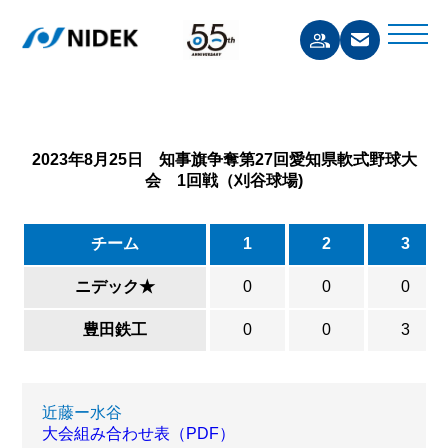
2023年8月25日 知事旗争奪第27回愛知県軟式野球大
会 1回戦（刈谷球場)
チーム
1
2
3
ニデック★
0
0
0
豊田鉄工
0
0
3
近藤ー水谷
大会組み合わせ表（PDF）