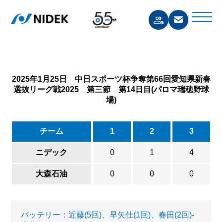
2025年1月25日 中日スポーツ杯争奪第66回愛知県新春
選抜リーグ戦2025 第三節 第14日目(パロマ瑞穂野球
場)
チーム
1
2
3
ニデック
0
1
4
大森石油
0
0
0
バッテリー：近藤(5回)、早矢仕(1回)、春田(2回)-