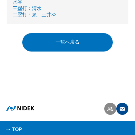
水谷
三塁打：清水
二塁打：泉、土井×2
一覧へ戻る
TOP