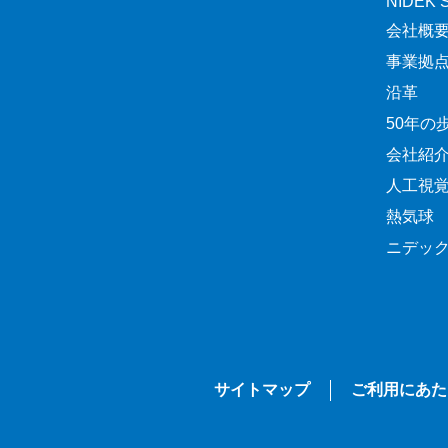
NIDEK Sp
会社概
事業拠
沿革
50年の
会社紹
人工視
熱気球
ニデッ
サイトマップ
ご利用にあた