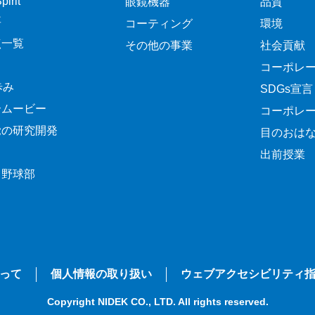
irit
眼鏡機器
品質
要
コーティング
環境
点一覧
その他の事業
社会貢献
コーポレ
歩み
SDGs宣言
介ムービー
コーポレ
覚の研究開発
目のおは
出前授業
ク野球部
って
個人情報の取り扱い
ウェブアクセシビリティ
Copyright NIDEK CO., LTD. All rights reserved.