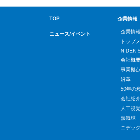
TOP
企業情報
企業情
ニュース/イベント
トップ
NIDEK Sp
会社概
事業拠
沿革
50年の
会社紹
人工視
熱気球
ニデッ