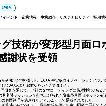
背景色
/ イベント
企業情報
事業紹介
サステナビリティ
採用情
ング技術が変形型月面ロ
り感謝状を受領
宇宙航空研究開発機構(以下、JAXA)宇宙探査イノベーションハ
してJAXAより感謝状をいただきました。
との共同研究を通じて、当社の光学コーティングに防塵性能がある
業の月着陸ミッションで打ち上げられた変形型月面ロボットの
止の表面処理が施されたフィルムとして搭載されました。
う創業時からの想いが、眼科領域を超えて宇宙開発に貢献でき