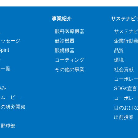
事業紹介
サステナビ
報
眼科医療機器
サステナ
メッセージ
健診機器
企業行動
irit
眼鏡機器
品質
要
コーティング
環境
点一覧
その他の事業
社会貢献
コーポレ
歩み
SDGs宣言
介ムービー
コーポレ
覚の研究開発
目のおは
出前授業
ク野球部