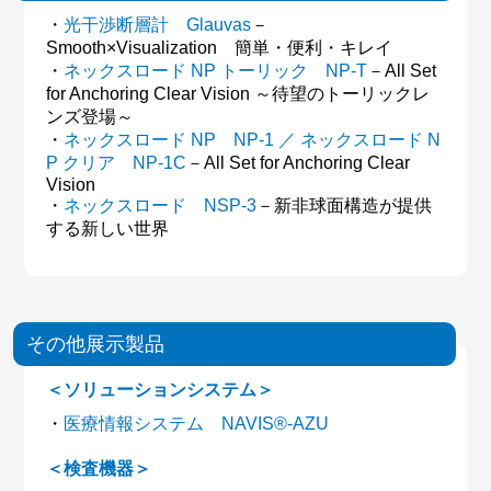
・
光干渉断層計 Glauvas
－
Smooth×Visualization 簡単・便利・キレイ
・
ネックスロード NP トーリック NP-T
－All Set
for Anchoring Clear Vision ～待望のトーリックレ
ンズ登場～
・
ネックスロード NP NP-1 ／
ネックスロード N
P クリア NP-1C
－All Set for Anchoring Clear
Vision
・
ネックスロード NSP-3
－新非球面構造が提供
する新しい世界
その他展示製品
＜ソリューションシステム＞
・
医療情報システム NAVIS®-AZU
＜検査機器＞