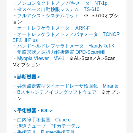
・
ノンコンタクトトノ ／パキメータ NT-1p
・
省スペース自動検眼システム TS-610
・
フルアシストシステムキット
※TS-610オプシ
ョン
・
オートレフケラトメータ ARK-F
・
オートレフケラト／トノ／パキメータ TONOR
EF® III Plus
・
ハンドヘルドレフケラトメータ HandyRef-K
・
角膜形状／屈折力解析装置 OPD-Scan®III
・
Myopia Viewer MV-1
※AL-Scan／AL-Scan
Mオプション
＜診断機器＞
・
共焦点走査型ダイオードレーザ検眼鏡 Mirante
・
Bスキャンデノイジングソフトウェア
※オプシ
ョン
＜手術機器・IOL＞
・
白内障手術装置 Cube α
・
涙道チューブ PFカテーテル
・
手術器具 Rumex手術器具