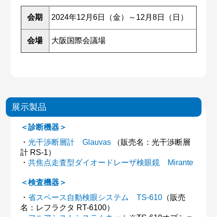
会期
2024年12月6日（金）～12月8日（日）
会場
大阪国際会議場
展示製品
＜診断機器＞
・
光干渉断層計 Glauvas
（販売名：光干渉断層
計 RS-1）
・
共焦点走査型ダイオードレーザ検眼鏡 Mirante
＜検査機器＞
・
省スペース自動検眼システム TS-610
（販売
名：レフラクタ RT-6100）