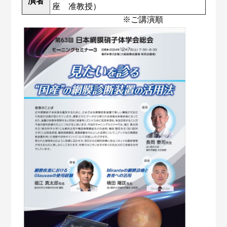
演者
座 准教授）
※ご講演順