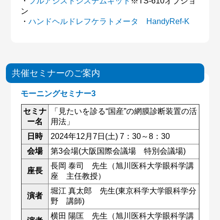
・
フルアシストシステムキット
※TS-610オプショ
ン
・
ハンドヘルドレフケラトメータ HandyRef-K
共催セミナーのご案内
モーニングセミナー3
セミナ
「見たいを診る“国産”の網膜診断装置の活
ー名
用法」
日時
2024年12月7日(土) 7：30～8：30
会場
第3会場(大阪国際会議場 特別会議場)
長岡 泰司 先生（旭川医科大学眼科学講
座長
座 主任教授）
堀江 真太郎 先生(東京科学大学眼科学分
演者
野 講師)
横田 陽匡 先生（旭川医科大学眼科学講