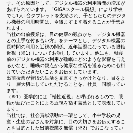
す。その原因として、デジタル機器の利用時間の増加が
あげられています。「GIGAスクール構想」により学校
でも1人1台タブレットを支給され、子どもたちのデジタ
ル機器の利用時間は、今後ますます増えることが予想さ
れます。
当社の出前授業は、目の健康の観点から「デジタル機器
との上手な付き合い方」をテーマとし、デジタル機器の
長時間の利用と近視の関係、近年話題になっている眼軸
近視（※1）についてお話ししています。他にも、就寝
前のデジタル機器の利用が睡眠にどのような影響を与え
るかなど、睡眠の観点から健康な生活を送るために心掛
けていただきたいことをお伝えしています。
出前授業が普段の生活を見直すきっかけとなり、目をよ
り一層大切にしていただけることを、社員一同願ってい
ます。
（※1）医学的には「軸性近視」と呼ばれるもので、眼
軸が延びたことによる近視を指す言葉として表現してい
ます。
当社では、社会貢献活動の一環として、小中学校の児
童・生徒の皆さんを対象に、目の大切さをお伝えするこ
とを目的とした出前授業を無償（※2）でおこなってい