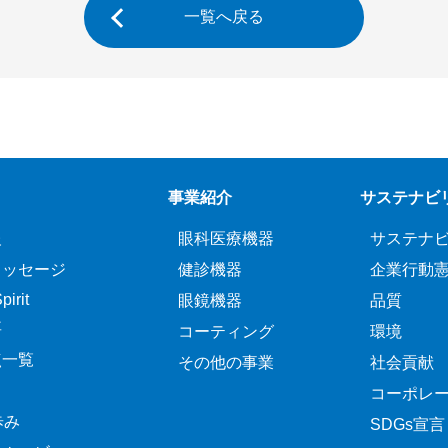
一覧へ戻る
事業紹介
サステナビ
報
眼科医療機器
サステナ
メッセージ
健診機器
企業行動
irit
眼鏡機器
品質
要
コーティング
環境
点一覧
その他の事業
社会貢献
コーポレ
歩み
SDGs宣言