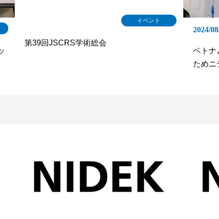
イベント
2024/08
第39回JSCRS学術総会
ッ
ベトナ
ためニ