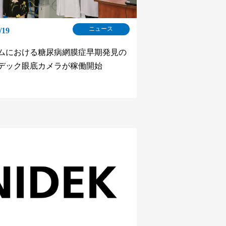
ニュース
/19
ムにおける糖尿病網膜症早期発見の
デック眼底カメラが稼働開始