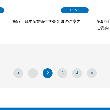
イベント
第97回日本産業衛生学会 出展のご案内
第67
ご案内
<
1
2
3
4
>