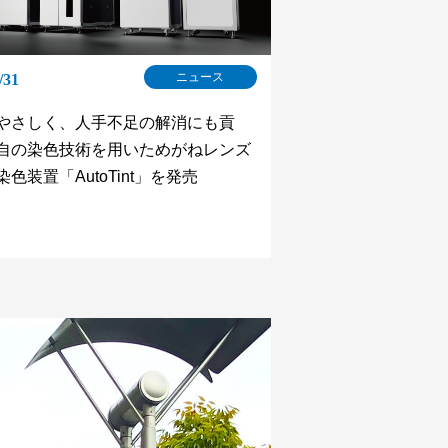
ニュース
/31
やさしく、人手不足の解消にも貢
自の染色技術を用いためがねレンズ
色装置「AutoTint」を発売