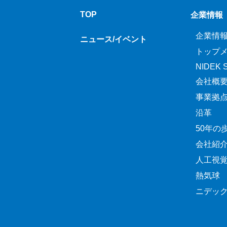
TOP
企業情報
企業情
ニュース/イベント
トップ
NIDEK Sp
会社概
事業拠
沿革
50年の
会社紹
人工視
熱気球
ニデッ