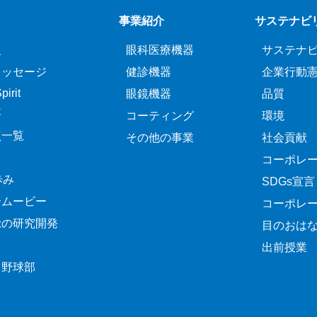
事業紹介
サステナビ
報
眼科医療機器
サステナ
メッセージ
健診機器
企業行動
irit
眼鏡機器
品質
要
コーティング
環境
点一覧
その他の事業
社会貢献
コーポレ
歩み
SDGs宣言
介ムービー
コーポレ
覚の研究開発
目のおは
出前授業
ク野球部