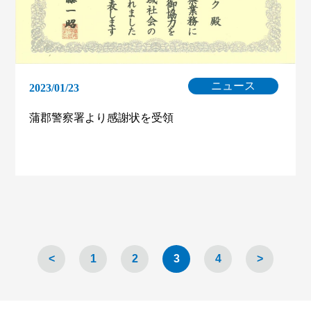
ニュース
2023/01/23
蒲郡警察署より感謝状を受領
<
1
2
3
4
>