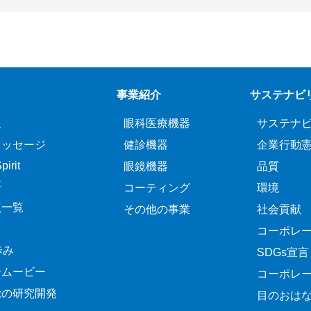
事業紹介
サステナビ
報
眼科医療機器
サステナ
メッセージ
健診機器
企業行動
irit
眼鏡機器
品質
要
コーティング
環境
点一覧
その他の事業
社会貢献
コーポレ
歩み
SDGs宣言
介ムービー
コーポレ
覚の研究開発
目のおは