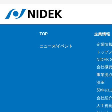
TOP
企業情報
企業情
ニュース/イベント
トップ
NIDEK Sp
会社概
事業拠
沿革
50年の
会社紹
人工視