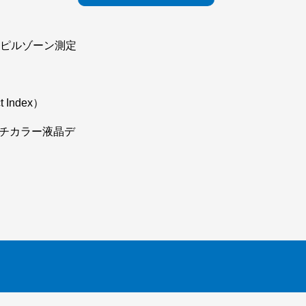
ーピルゾーン測定
Index）
ンチカラー液晶デ