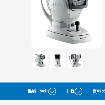
機能・性能
仕様
資料