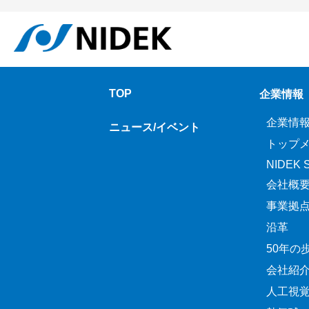
TOP
企業情報
企業情
ニュース/イベント
トップ
NIDEK Sp
会社概
事業拠
沿革
50年の
会社紹
人工視