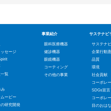
事業紹介
サステナビ
報
眼科医療機器
サステナ
メッセージ
健診機器
企業行動
irit
眼鏡機器
品質
要
コーティング
環境
点一覧
その他の事業
社会貢献
コーポレ
歩み
SDGs宣言
介ムービー
コーポレ
覚の研究開発
目のおは