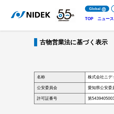
Global
ニュース 
TOP
古物営業法に基づく表示
名称
株式会社ニデ
公安委員会
愛知県公安委
許可証番号
第543940500