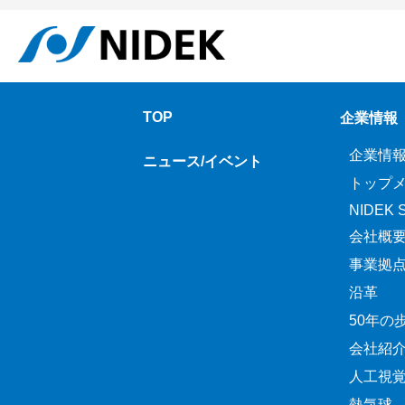
TOP
企業情報
企業情
ニュース/イベント
トップ
NIDEK Sp
会社概
事業拠
沿革
50年の
会社紹
人工視
熱気球