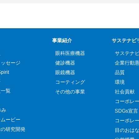
事業紹介
サステナビ
報
眼科医療機器
サステナ
メッセージ
健診機器
企業行動
irit
眼鏡機器
品質
要
コーティング
環境
点一覧
その他の事業
社会貢献
コーポレ
歩み
SDGs宣言
介ムービー
コーポレ
覚の研究開発
目のおは