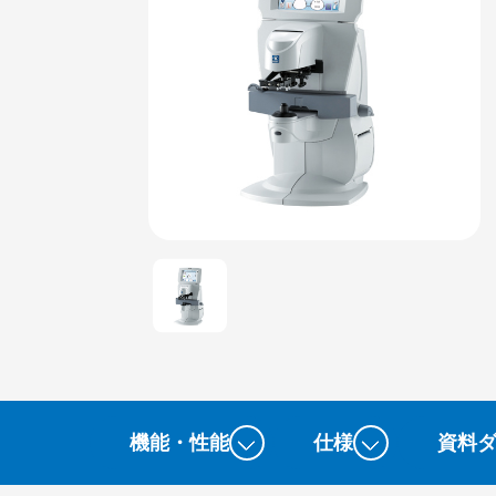
機能・性能
仕様
資料