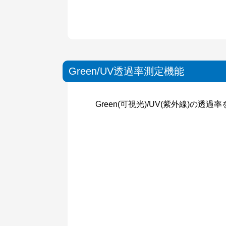
Green/UV透過率測定機能
Green(可視光)/UV(紫外線)の透