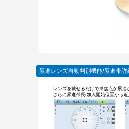
累進レンズ自動判別機能/累進帯詳
レンズを載せるだけで単焦点か累進
さらに累進帯長(加入開始位置から近