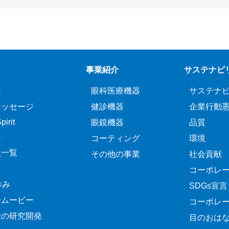
事業紹介
サステナビ
報
眼科医療機器
サステナ
メッセージ
健診機器
企業行動
irit
眼鏡機器
品質
要
コーティング
環境
点一覧
その他の事業
社会貢献
コーポレ
歩み
SDGs宣言
介ムービー
コーポレ
覚の研究開発
目のおは