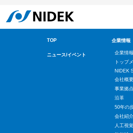
TOP
企業情報
企業情
ニュース/イベント
トップ
NIDEK Sp
会社概
事業拠
沿革
50年の
会社紹
人工視