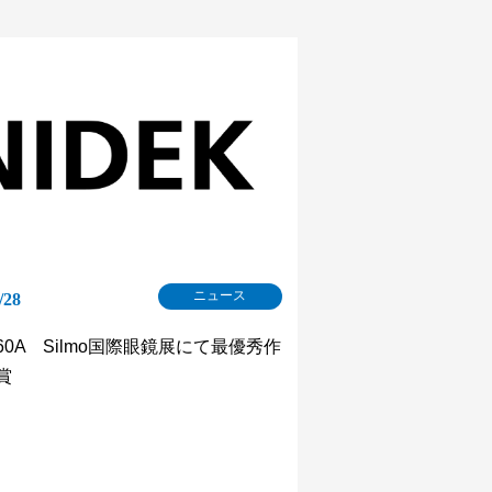
ニュース
/28
560A Silmo国際眼鏡展にて最優秀作
賞