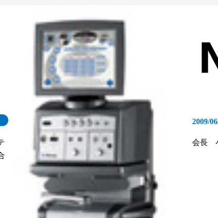
2009/06
テ
会長 
合