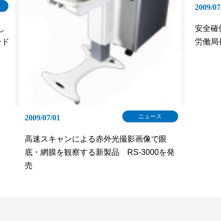
2009/07
し
安全確
ード
労働局
ニュース
2009/07/01
高速スキャンによる赤外光撮影画像で眼
底・網膜を観察する新製品 RS-3000を発
売