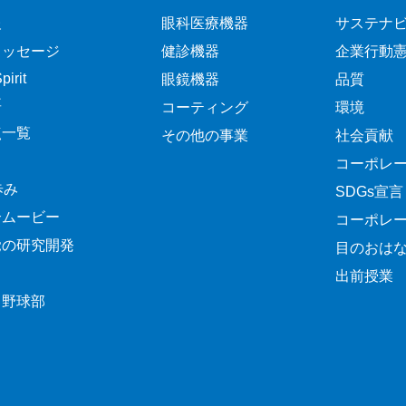
報
眼科医療機器
サステナ
メッセージ
健診機器
企業行動
irit
眼鏡機器
品質
要
コーティング
環境
点一覧
その他の事業
社会貢献
コーポレ
歩み
SDGs宣言
介ムービー
コーポレ
覚の研究開発
目のおは
出前授業
ク野球部