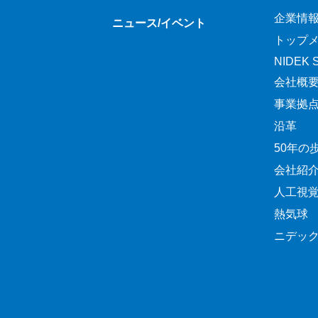
企業情
ニュース/イベント
トップ
NIDEK Sp
会社概
事業拠
沿革
50年の
会社紹
人工視
熱気球
ニデッ